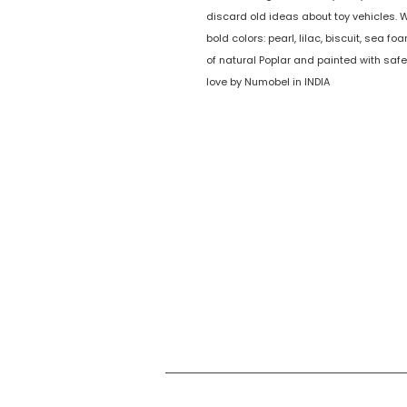
discard old ideas about toy vehicles. 
bold colors: pearl, lilac, biscuit, sea fo
of natural Poplar and painted with saf
love by Numobel in INDIA