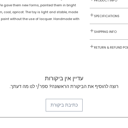
PRODUCT INFO
We gave them new forms, painted them in bright
am, coal, apricot. The toy is light and stable, made
Toys on Wheels
SPECIFICATIONS
e paint without the use of lacquer. Handmade with
2 yrs onwards
NTWV11
SHIPPING INFO
1
Numobel products a
RETURN & REFUND PO
domestic geograph
Goods once sold ca
No
case of a damaged
No
עדיין אין ביקורות
No
רוצה להוסיף את הביקורת הראשונה? ספר/י לנו מה דעתך.
Wood
כתיבת ביקורת
Multicoloured
70mmx100mmx
m