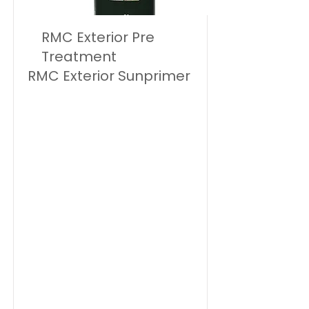
RMC Exterior Pre
Treatment
RMC Exterior Sunprimer
The combination ofRubio
Monocoat Sunprimer HWPP with
Rubio Monocoat Hybrid Wood
Protector gives an even more
intense color and excellent
protection of your outdoor wood
but still with a natural look of the
wood. Rubio Monocoat Sunprimer
HWP is a water-based primer
which limits the effects of UV
light. It can be used as an optional
primer when applying a finishing
coat of the same color in Rubio
Monocoat Hybrid Wood Protector