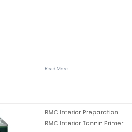
guarantees thorough cleaning of the 
after sanding and vacuuming – before 
with Rubio Monocoat Oil.
Read More
RMC Interior Preparation
RMC Interior Tannin Primer