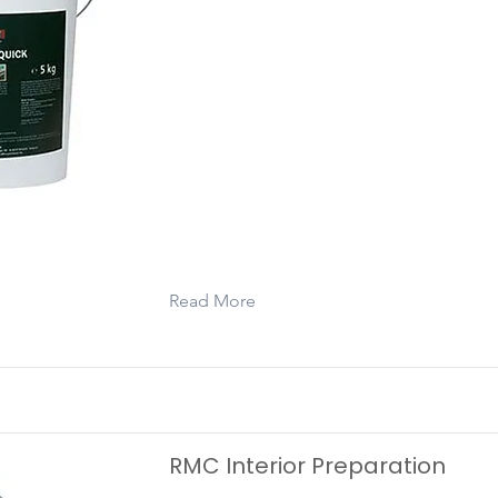
Rubio Monocoat Woodfiller Quick is a
component, shrink-proof putty in po
the preparation of indoor joinery.
Read More
RMC Interior Preparation