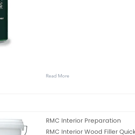
Rubio Monocoat Tannin Primer is a pr
treatment for untreated tannic wood, 
internal and external (sheltered) use.
Rubio Monocoat Tannin Primer preve
delays the appearance of surface ta
Read More
RMC Interior Preparation
RMC Interior Wood Filler Quic