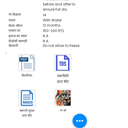
before and after to
ensure full dry.
रंग विकल्प
14
पतला
With Water
12 months
शेल्फ जीवन
प्रसार दर
150-200 ft²/L
इलाज का समय
N.A.
वीओसी सामग्री
N.A.
चेतावनी
Do not allow to freeze
विवरणिका
तकनीकी
डाटा शीट
सामग्री सुरक्षा
रंग की
डाटा शीट
Emission M1
Food Contact Compliance