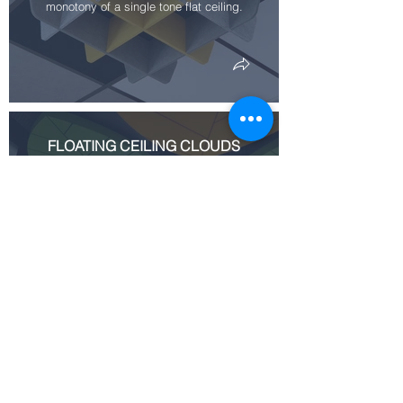
monotony of a single tone flat ceiling.
FLOATING CEILING CLOUDS
Designer's Delight..
SPACE
DIVIDING
SCREENS
DESK DIVIDERS
Lasercut or
knifecut
Reduce the decibels in
fenestrations
workplaces
create a
visual barrier
and sense of
volume
V GROOVED PANEL