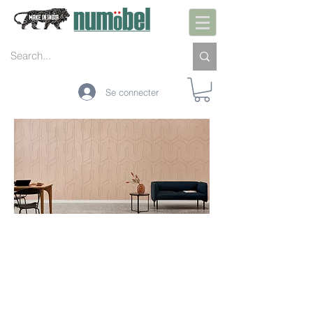
Se connecter
DÉBALLER.INSTALL
ER.UTILISER
NuC
oust
ics