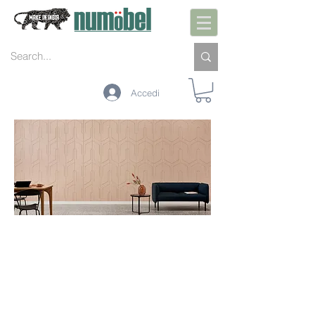
Accedi
UNBOX.INSTALL.U
SE
NuC
oust
ics