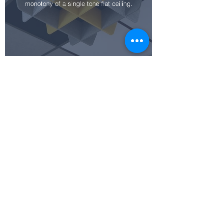
monotony of a single tone flat ceiling.
FLOATING CEILING CLOUDS
Designer's Delight..
SPACE
DIVIDING
SCREENS
DESK DIVIDERS
Lasercut or
knifecut
Reduce the decibels in
fenestrations
workplaces
create a
visual barrier
and sense of
volume
V GROOVED PANEL