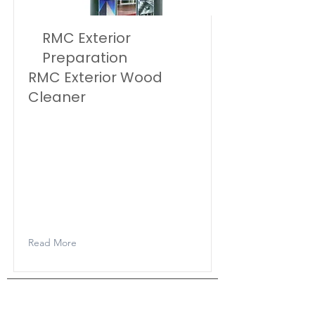
RMC Exterior
Preparation
RMC Exterior Wood
Cleaner
Rubio Monocoat Exterior Wood
Cleaner is a product for the
cleaning of wooden patios,
fences, exterior doors, carports,...
The product removes grey
discolouration, green deposits
and dirt.
Read More
SU NUMOBEL
Siamo nel settore della progettazione,