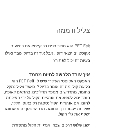
X.INS
TALL.
USE
צליל ודממה
PET Felt הוא מוצר פנים בר קיימא עם ביצועים
אקוסטיים יוצאי דופן. אבל איך זה בדיוק עובד ואילו
בעיות זה יכול לפתור?
איך עובד הלבשה לחיות מחמד
האפקט האקוסטי העיקרי שיש ל-PET Felt הוא
בליעת קול. מה זה אומר בדיוק? כאשר צליל נתקל
בחומר, מתרחשים מספר תהליכים. בהתאם לאופיו,
חומר יכול לספוג את אנרגיית הקול על ידי הפיכתה
לחום. אם אנרגיית הקול נספגת רק באופן חלקי,
שאר זה יעבור דרך החומר. תרחיש נוסף הוא שחומר
ישקף את גלי הקול.
ישנן שלוש דרכים שבהן אנרגיית הקול מתפזרת