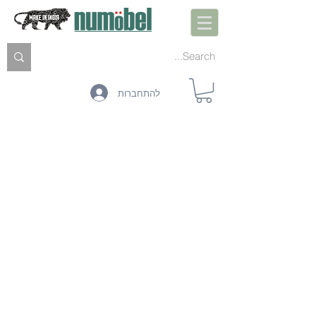
להתחברות
ACOUSTIC SHEET
LEATHER
FABRICS
CORRUGATED BOARD
FOAM
CARD BOARD