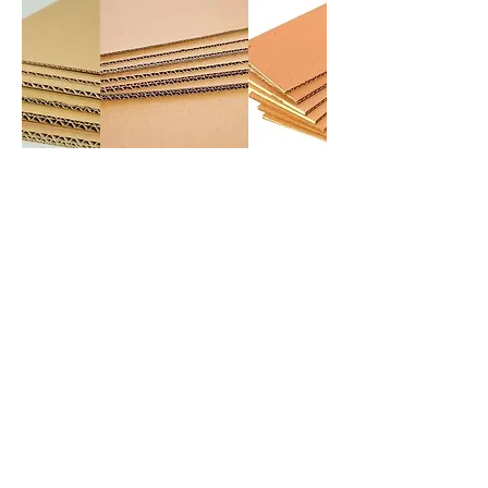
NuC
oust
ics
UNBOX.INSTALL.U
SE