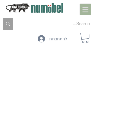
להתחברות
ACOUSTIC SHEET
LEATHER
FABRICS
CORRUGATED BOARD
FOAM
CARD BOARD