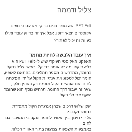
צליל ודממה
PET Felt הוא מוצר פנים בר קיימא עם ביצועים
אקוסטיים יוצאי דופן. אבל איך זה בדיוק עובד ואילו
בעיות זה יכול לפתור?
איך עובד הלבשה לחיות מחמד
האפקט האקוסטי העיקרי שיש ל-PET Felt הוא
בליעת קול. מה זה אומר בדיוק? כאשר צליל נתקל
בחומר, מתרחשים מספר תהליכים. בהתאם לאופיו,
חומר יכול לספוג את אנרגיית הקול על ידי הפיכתה
לחום. אם אנרגיית הקול נספגת רק באופן חלקי,
שאר זה יעבור דרך החומר. תרחיש נוסף הוא שחומר
ישקף את גלי הקול.
ישנן שלוש דרכים שבהן אנרגיית הקול מתפזרת
בחומר נקבובי:
על ידי חיכוך בין האוויר לחומר הנקבובי המועבר גם
לחום
באמצעות השפעות צמיגות בתוך האוויר הכלוא