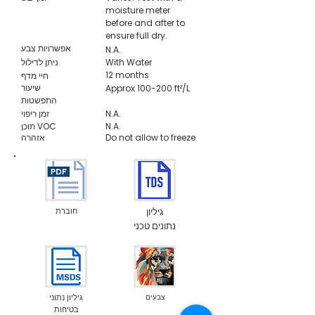
moisture meter
before and after to
ensure full dry.
אפשרויות צבע
N.A.
With Water
ניתן לדילול
12 months
חיי מדף
שיעור
Approx 100-200 ft²/L
התפשטות
N.A.
זמן ריפוי
N.A.
תוכן VOC
Do not allow to freeze
אזהרה
גיליון
חוברת
נתונים טכני
צבעים
גיליון נתוני
בטיחות