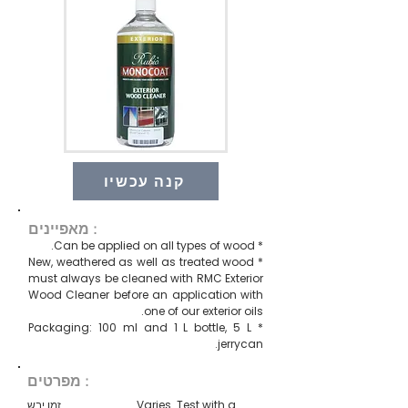
קנה עכשיו
מאפיינים :
* Can be applied on all types of wood.
* New, weathered as well as treated wood
must always be cleaned with RMC Exterior
Wood Cleaner before an application with
one of our exterior oils.
* Packaging: 100 ml and 1 L bottle, 5 L
jerrycan.
מפרטים :
Varies. Test with a
זמן יבש