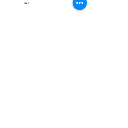
חומר
Emission M1
Food Contact Compliance
Show More
על נומובל
אנו עוסקים בעיצוב, יצירת אב טיפוס, ייצור וייצוא חוזים של ,
ריהוט אתי, צעצועי עץ חינוכיים, פאזלים מהנים, משחקי לוח
ועבודות יד מהודו מאז 1996. מגוון המוצרים שלנו כולל
אלמנטים לעיצוב פנים ואדריכלות למשרדים, מטבחים, בתים ,