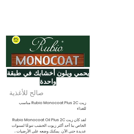
شهادات RMC
تكنولوجيا RMC
RMC 0٪ المركبات العضوية المتطايرة
RMC EUROFINS GOLDLABEL
آر إم سي فيت فور فود
يحمي ويلون أخشابك في طبقة
واحدة
صالح للأغذية
زيت Rubio Monocoat Plus 2C مناسب
للغذاء
لقد كان زيت Rubio Monocoat Oil Plus 2C
الخاص بنا أحد أكثر زيوت الخشب تنوعًا لسنوات
عديدة حتى الآن. يمكنك وضعه على الأرضيات ،