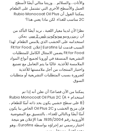
والأثاث ، والسلالم ... وزيتنا مثالي أيضًا لأسطح
العمل والأسطح الأخرى التي تشتمل على الطعام.
يمكننا القول أن Rubio Monocoat Oil Plus
2C مناسب للغذاء. لكن ماذا يعني هذا؟
نظرًا لأن لدينا معيار اللعبة ، نريد أيضًا التأكد من
أن
زيت روبيو مونوكوت بلس 2 سي
يمكن
استخدامه على الخشب الذي يلامس الطعام. لهذا
السبب قدمت لنا Eurofins إعلان Fit for Food:
Fit for Food يضمن الامتثال الكامل للمتطلبات
التشريعية المنسقة في أوروبا لجميع أنواع المواد
الملامسة للأغذية. غالبًا ما يتم التعامل مع تصنيع
واختبار المنتجات من أجل ملامستها للأغذية
كضرورة بسبب المتطلبات التشريعية أو متطلبات
السوق.
يمكننا من الآن فصاعدًا أن نعلن أنه إذا تم
استخدام Rubio Monocoat Oil Plus 2C (A +
B) على سطح خشبي يكون بحد ذاته آمنًا للطعام ،
فإن مزيج الخشب و Oil Plus 2C الخاص بنا يكون
آمنًا أيضًا وبالتالي للغذاء ، بالتنسيق مع المفوضية
الأوروبية رقم 1935/2004. هذا الإعلان هو نتيجة
اختبار رسمي تم إجراؤه بواسطة Eurofins ، وهو
معهد اختبار مستقل رسمي.