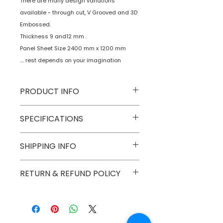
There are many design variations
available - through cut, V Grooved and 3D
Embossed.
Thickness 9 and12 mm .
Panel Sheet Size 2400 mm x 1200 mm
.... rest depends on your imagination
PRODUCT INFO
Type
Decorative Wall
SPECIFICATIONS
Panels
Model No
OWP-01
SHIPPING INFO
Age
N A.
Group
Material
Birch Plywood
Numobel products are shipped via
RETURN & REFUND POLICY
courier cargo in domestic
Dimensions
300 mm x 300
geographical boundaries of INDIA.
Goods once sold can not be
mm
International Shipments are
returned except in case of a
possible via DHL for small size
damaged or broken piece.
Thickness
9 mm
panels.