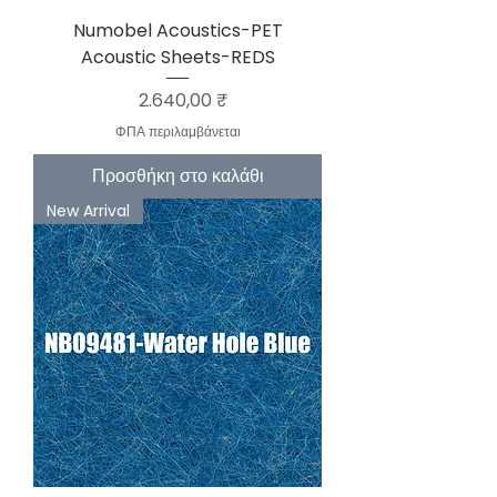
Numobel Acoustics-PET
Acoustic Sheets-REDS
Τιμή
2.640,00 ₹
ΦΠΑ περιλαμβάνεται
Προσθήκη στο καλάθι
New Arrival