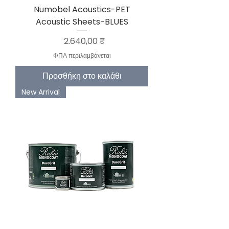
Numobel Acoustics-PET
Acoustic Sheets-BLUES
Τιμή
2.640,00 ₹
ΦΠΑ περιλαμβάνεται
Προσθήκη στο καλάθι
New Arrival