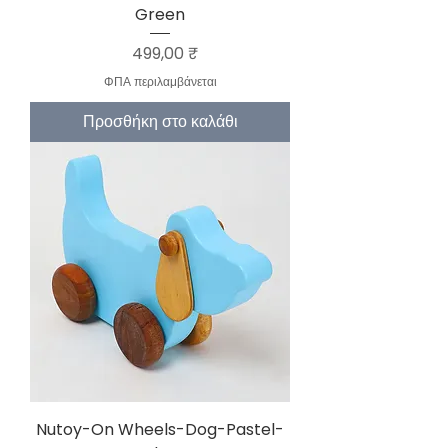
Green
Τιμή
499,00 ₹
ΦΠΑ περιλαμβάνεται
Προσθήκη στο καλάθι
Nutoy-On Wheels-Dog-Pastel-