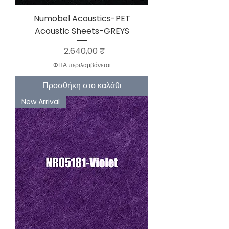
Numobel Acoustics-PET
Acoustic Sheets-GREYS
Τιμή
2.640,00 ₹
ΦΠΑ περιλαμβάνεται
Προσθήκη στο καλάθι
New Arrival