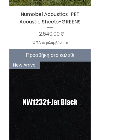
Numobel Acoustics-PET
Acoustic Sheets-GREENS
Τιμή
2.640,00 ₹
ΦΠΑ περιλαμβάνεται
Προσθήκη στο καλάθι
New Arrival