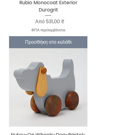
Rubio Monocoat Exterior
Durogrit
Τιμή Έκπτωσης
Από
531,00 ₹
ΦΠΑ περιλαμβάνεται
Προσθήκη στο καλάθι
Nutoy-On Wheels-Dog-Pastel-