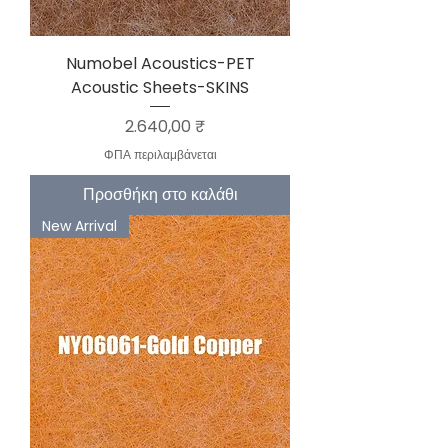
Numobel Acoustics-PET
Acoustic Sheets-SKINS
Τιμή
2.640,00 ₹
ΦΠΑ περιλαμβάνεται
Προσθήκη στο καλάθι
New Arrival