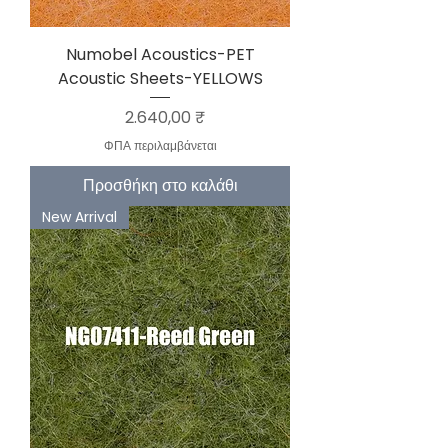
Numobel Acoustics-PET
Acoustic Sheets-YELLOWS
Τιμή
2.640,00 ₹
ΦΠΑ περιλαμβάνεται
Προσθήκη στο καλάθι
New Arrival