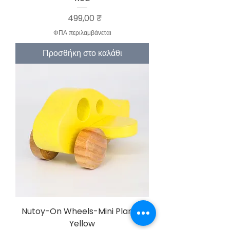
Τιμή
499,00 ₹
ΦΠΑ περιλαμβάνεται
Προσθήκη στο καλάθι
Nutoy-On Wheels-Mini Plane-
Yellow