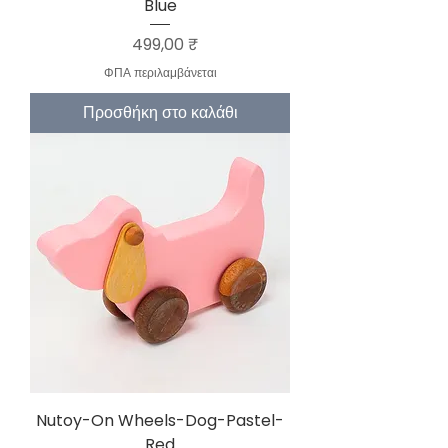
Blue
Τιμή
499,00 ₹
ΦΠΑ περιλαμβάνεται
Προσθήκη στο καλάθι
Nutoy-On Wheels-Dog-Pastel-
Red