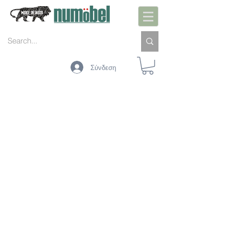
Σύνδεση
ACOUSTIC SHEET
LEATHER
FABRICS
CORRUGATED BOARD
FOAM
CARD BOARD